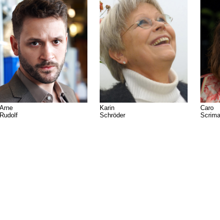
Karin
Arne
Caro
Schröder
Rudolf
Scrima