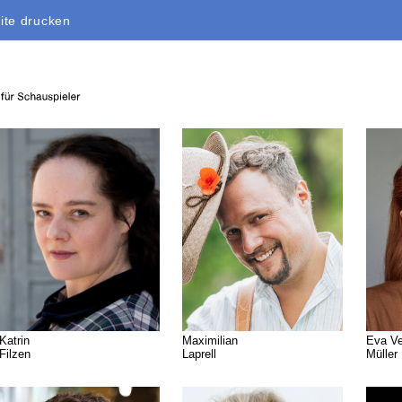
ite drucken
Katrin
Maximilian
Eva V
Filzen
Laprell
Müller