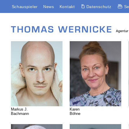
Schauspieler
News
Kontakt
Datenschutz
Se
Markus J.
Karen
Bachmann
Böhne