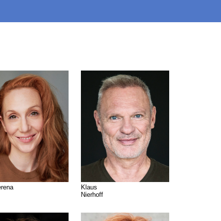
Klaus
erena
Nierhoff